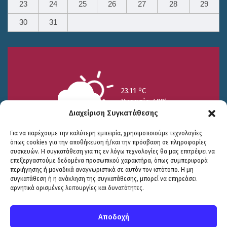
23
24
25
26
27
28
29
30
31
o
23.11
C
Υγρασία 49%
Διαχείριση Συγκατάθεσης
Για να παρέχουμε την καλύτερη εμπειρία, χρησιμοποιούμε τεχνολογίες
όπως cookies για την αποθήκευση ή/και την πρόσβαση σε πληροφορίες
συσκευών. Η συγκατάθεση για τις εν λόγω τεχνολογίες θα μας επιτρέψει να
επεξεργαστούμε δεδομένα προσωπικού χαρακτήρα, όπως συμπεριφορά
περιήγησης ή μοναδικά αναγνωριστικά σε αυτόν τον ιστότοπο. Η μη
25/7
26/7
27/7
συγκατάθεση ή η ανάκληση της συγκατάθεσης, μπορεί να επηρεάσει
o
o
o
15.73
C
17.99
C
20.94
C
αρνητικά ορισμένες λειτουργίες και δυνατότητες.
WP2Social Auto Publish
Powered By :
XYZScripts.com
Πολιτική Προστασίας
|
Δήλωση Προσβασιμότητας
© COPYRIGHT ΔΗΜΟΣ ΣΟΥΛΙΟΥ 2026
Αποδοχή
WEB DEVELOPMENT BY
ΕΓΚΡΙΤΟΣ GROUP
| GRAPHICS DESIGN BY