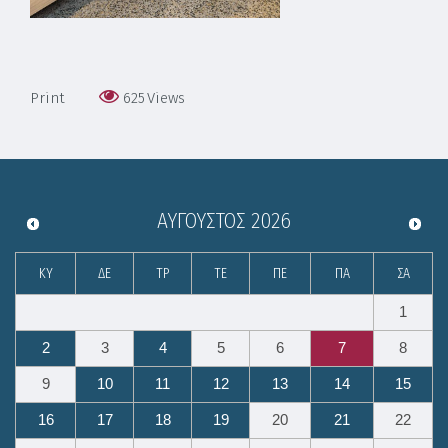
Print
625
Views
ΑΎΓΟΥΣΤΟΣ
2026
ΚΥ
ΔΕ
ΤΡ
ΤΕ
ΠΕ
ΠΑ
ΣΑ
1
2
3
4
5
6
7
8
9
10
11
12
13
14
15
16
17
18
19
20
21
22