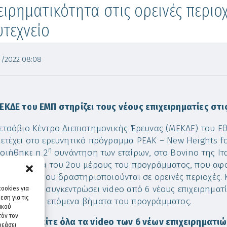
ειρηματικότητα στις ορεινές περιο
τεχνείο
/2022 08:08
ΕΚΔΕ του ΕΜΠ στηρίζει τους νέους επιχειρηματίες στι
ετσόβιο Κέντρο Διεπιστημονικής Έρευνας (ΜΕΚΔΕ) του Ε
ετέχει στο ερευνητικό πρόγραμμα PEAK – New Heights f
η
οιήθηκε η 2
συνάντηση των εταίρων, στο Bovino της Ιτ
ποτελέσματα του 2ου μέρους του προγράμματος, που αφο
ειρηματίες που δραστηριοποιούνται σε ορεινές περιοχές.
ραμμα έχει συγκεντρώσει video από 6 νέους επιχειρηματί
ookies για
ση για τις
φόρμες στα επόμενα βήματα του προγράμματος.
ικού
τόν τον
είτε να δείτε όλα τα video των 6 νέων επιχειρηματι
ρεάσει