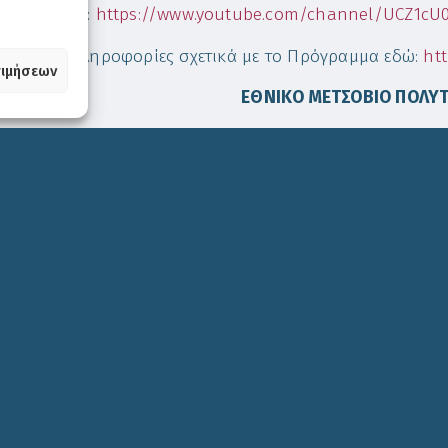
ραμμα εδώ:
https://www.youtube.com/channel/UCZ1c
σσότερες πληροφορίες σχετικά με το Πρόγραμμα εδώ:
htt
ιμήσεων
ΕΘΝΙΚΟ ΜΕΤΣΟΒΙΟ ΠΟΛΥΤ
Μετσόβιο Κέντρο Διεπιστημον
τηλ: 26560 29040-7, fax: 265
www.mountains.ntua.
info@mountains.ntua
1,756
Views