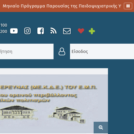
ηνιαίο Πρόγραμμα Παρουσίας της Παιδοψυχιατρικής Υπηρεσίας
0100
6200
ΤΙΚΌΤΗΤΑ ΣΤΙΣ ΟΡΕΙΝΈΣ ΠΕΡΙΟΧΈΣ – ΕΘΝΙΚΌ ΜΕΤ
Είσοδος