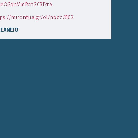
U0eOGqnVmPcnGC31YrA
ps://mirc.ntua.gr/el/node/562
ΕΧΝΕΙΟ
ικής Έρευνας
60 29046,
gr
.gr