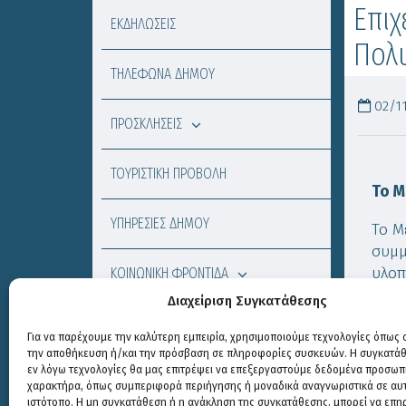
Επιχ
ΕΚΔΗΛΩΣΕΙΣ
Πολυ
ΤΗΛΕΦΩΝΑ ΔΗΜΟΥ
02/11
ΠΡΟΣΚΛΗΣΕΙΣ
ΤΟΥΡΙΣΤΙΚΗ ΠΡΟΒΟΛΗ
Το Μ
ΥΠΗΡΕΣΙΕΣ ΔΗΜΟΥ
Το Μ
συμμ
υλοπ
ΚΟΙΝΩΝΙΚΗ ΦΡΟΝΤΙΔΑ
τα α
Διαχείριση Συγκατάθεσης
επιχ
ΧΡΗΣΙΜΟΙ ΣΥΝΔΕΣΜΟΙ
πρόγ
Για να παρέχουμε την καλύτερη εμπειρία, χρησιμοποιούμε τεχνολογίες όπως c
την αποθήκευση ή/και την πρόσβαση σε πληροφορίες συσκευών. Η συγκατάθε
πλατ
εν λόγω τεχνολογίες θα μας επιτρέψει να επεξεργαστούμε δεδομένα προσωπ
ΑΠΟΦΑΣΕΙΣ
χαρακτήρα, όπως συμπεριφορά περιήγησης ή μοναδικά αναγνωριστικά σε αυ
Μπορ
ιστότοπο. Η μη συγκατάθεση ή η ανάκληση της συγκατάθεσης, μπορεί να επη