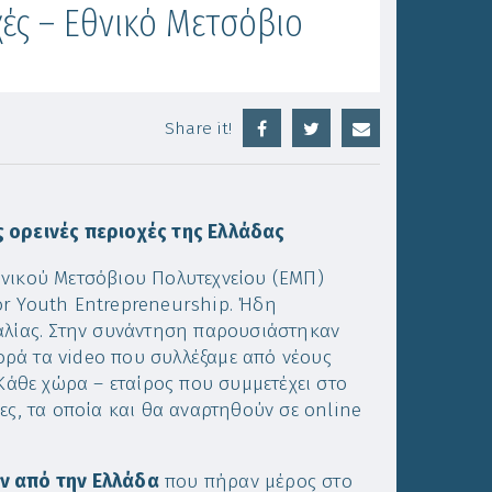
χές – Εθνικό Μετσόβιο
Share it!
ς ορεινές περιοχές της Ελλάδας
θνικού Μετσόβιου Πολυτεχνείου (ΕΜΠ)
or Youth Entrepreneurship. Ήδη
αλίας. Στην συνάντηση παρουσιάστηκαν
ρά τα video που συλλέξαμε από νέους
 Κάθε χώρα – εταίρος που συμμετέχει στο
ες, τα οποία και θα αναρτηθούν σε online
ών από την Ελλάδα
που πήραν μέρος στο