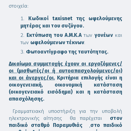
στοιχεία:
Κωδικοί taxisnet της ωφελούμενης
μητέρας και του συζύγου.
Εκτύπωση του Α.Μ.Κ.Α
των
γονέων
και
των
ωφελούμενων τέκνων
.
Φωτοαντίγραφο της ταυτότητας.
Δικαίωμα συμμετοχής έχουν οι εργαζόμενες/
οι (μισθωτές/οι ή αυτοαπασχολούμενες/οι)
και οι άνεργες/οι.
Κριτήρια επιλογής είναι η
οικογενειακή, οικονομική κατάσταση
(οικογενειακό εισόδημα) και η κατάσταση
απασχόλησης.
Γραμματειακή υποστήριξη για την υποβολή
ηλεκτρονικής αίτησης θα παρέχεται
στον
παιδικό σταθμό Παραμυθιάς
,
στο παιδικό