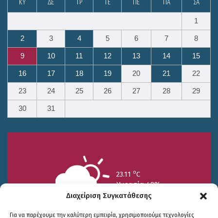
ΚΥ
ΔΕ
ΤΡ
ΤΕ
ΠΕ
ΠΑ
ΣΑ
1
2
3
4
5
6
7
8
9
10
11
12
13
14
15
16
17
18
19
20
21
22
23
24
25
26
27
28
29
30
31
o
23.11
C
Υγρασία 49%
Διαχείριση Συγκατάθεσης
Για να παρέχουμε την καλύτερη εμπειρία, χρησιμοποιούμε τεχνολογίες