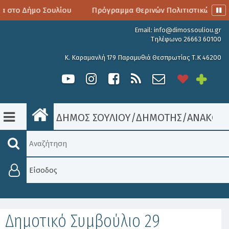
α στο Δήμο Σουλίου
Πρόγραμμα Θερινών Πολιτιστικών Εκδ
Email:
info@dimossouliou.gr
Τηλέφωνο 26663 60100
Κ. Καραμανλή 179 Παραμυθιά Θεσπρωτίας Τ.Κ 46200
ΔΗΜΟΣ ΣΟΥΛΙΟΥ
/
ΔΗΜΟΤΗΣ
/
ΑΝΑΚΟΙΝ
Είσοδος
Δημοτικό Συμβούλιο 29