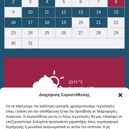
2
3
4
5
6
7
8
9
10
11
12
13
14
15
16
17
18
19
20
21
22
23
24
25
26
27
28
29
30
31
o
23.11
C
Υγρασία 49%
Διαχείριση Συγκατάθεσης
Για να παρέχουμε την καλύτερη εμπειρία, χρησιμοποιούμε τεχνολογίες
όπως cookies για την αποθήκευση ή/και την πρόσβαση σε πληροφορίες
συσκευών. Η συγκατάθεση για τις εν λόγω τεχνολογίες θα μας επιτρέψει να
επεξεργαστούμε δεδομένα προσωπικού χαρακτήρα, όπως συμπεριφορά
περιήγησης ή μοναδικά αναγνωριστικά σε αυτόν τον ιστότοπο. Η μη