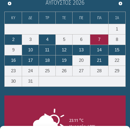
ΑΎΓΟΥΣΤΟΣ
2026
ΚΥ
ΔΕ
ΤΡ
ΤΕ
ΠΕ
ΠΑ
ΣΑ
1
2
3
4
5
6
7
8
9
10
11
12
13
14
15
16
17
18
19
20
21
22
23
24
25
26
27
28
29
30
31
o
23.11
C
Υγρασία 49%