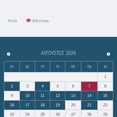
Print
958
Views
ΑΎΓΟΥΣΤΟΣ
2026
ΚΥ
ΔΕ
ΤΡ
ΤΕ
ΠΕ
ΠΑ
ΣΑ
1
2
3
4
5
6
7
8
9
10
11
12
13
14
15
16
17
18
19
20
21
22
23
24
25
26
27
28
29