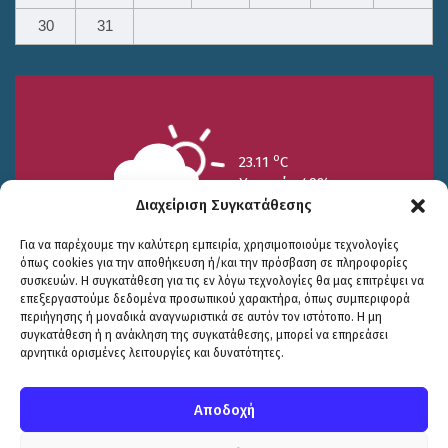
30
31
o
23.11
C
Υγρασία 49%
Διαχείριση Συγκατάθεσης
Για να παρέχουμε την καλύτερη εμπειρία, χρησιμοποιούμε τεχνολογίες
όπως cookies για την αποθήκευση ή/και την πρόσβαση σε πληροφορίες
συσκευών. Η συγκατάθεση για τις εν λόγω τεχνολογίες θα μας επιτρέψει να
επεξεργαστούμε δεδομένα προσωπικού χαρακτήρα, όπως συμπεριφορά
περιήγησης ή μοναδικά αναγνωριστικά σε αυτόν τον ιστότοπο. Η μη
25/7
26/7
27/7
συγκατάθεση ή η ανάκληση της συγκατάθεσης, μπορεί να επηρεάσει
o
o
o
15.73
C
17.99
C
20.94
C
αρνητικά ορισμένες λειτουργίες και δυνατότητες.
WP2Social Auto Publish
Powered By :
XYZScripts.com
Πολιτική Προστασίας
|
Δήλωση Προσβασιμότητας
© COPYRIGHT ΔΗΜΟΣ ΣΟΥΛΙΟΥ 2026
Αποδοχή
WEB DEVELOPMENT BY
ΕΓΚΡΙΤΟΣ GROUP
| GRAPHICS DESIGN BY
CIRCUS DESIGN STUDIO