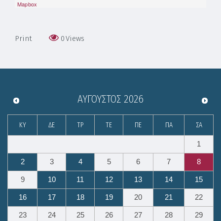
Mapbox
Print
0
Views
ΑΎΓΟΥΣΤΟΣ
2026
ΚΥ
ΔΕ
ΤΡ
ΤΕ
ΠΕ
ΠΑ
ΣΑ
1
2
3
4
5
6
7
8
9
10
11
12
13
14
15
16
17
18
19
20
21
22
23
24
25
26
27
28
29