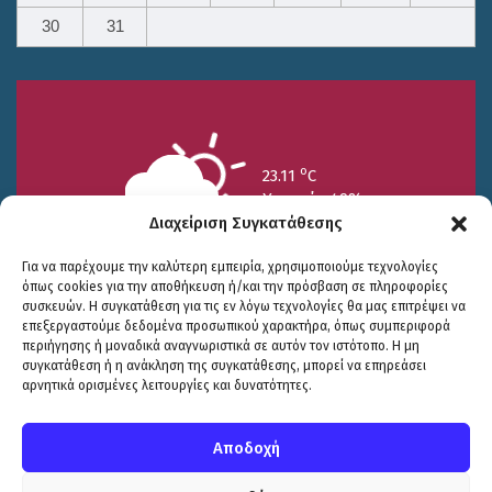
30
31
o
23.11
C
Υγρασία 49%
Διαχείριση Συγκατάθεσης
Για να παρέχουμε την καλύτερη εμπειρία, χρησιμοποιούμε τεχνολογίες
όπως cookies για την αποθήκευση ή/και την πρόσβαση σε πληροφορίες
συσκευών. Η συγκατάθεση για τις εν λόγω τεχνολογίες θα μας επιτρέψει να
επεξεργαστούμε δεδομένα προσωπικού χαρακτήρα, όπως συμπεριφορά
περιήγησης ή μοναδικά αναγνωριστικά σε αυτόν τον ιστότοπο. Η μη
25/7
26/7
27/7
συγκατάθεση ή η ανάκληση της συγκατάθεσης, μπορεί να επηρεάσει
o
o
o
15.73
C
17.99
C
20.94
C
αρνητικά ορισμένες λειτουργίες και δυνατότητες.
WP2Social Auto Publish
Powered By :
XYZScripts.com
Πολιτική Προστασίας
|
Δήλωση Προσβασιμότητας
© COPYRIGHT ΔΗΜΟΣ ΣΟΥΛΙΟΥ 2026
Αποδοχή
WEB DEVELOPMENT BY
ΕΓΚΡΙΤΟΣ GROUP
| GRAPHICS DESIGN BY
CIRCUS DESIGN STUDIO