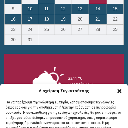
9
10
11
12
13
14
15
16
17
18
19
20
21
22
23
24
25
26
27
28
29
30
31
o
23.11
C
Υγρασία 49%
Διαχείριση Συγκατάθεσης
Για να παρέχουμε την καλύτερη εμπειρία, χρησιμοποιούμε τεχνολογίες
όπως cookies για την αποθήκευση ή/και την πρόσβαση σε πληροφορίες
συσκευών. Η συγκατάθεση για τις εν λόγω τεχνολογίες θα μας επιτρέψει να
επεξεργαστούμε δεδομένα προσωπικού χαρακτήρα, όπως συμπεριφορά
περιήγησης ή μοναδικά αναγνωριστικά σε αυτόν τον ιστότοπο. Η μη
25/7
26/7
27/7