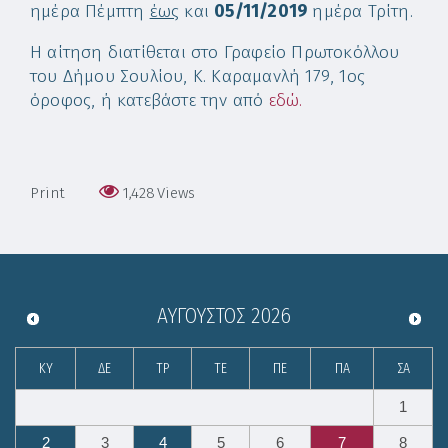
ημέρα Πέμπτη
έως
και
05/11/2019
ημέρα Τρίτη.
Η αίτηση διατίθεται στο Γραφείο Πρωτοκόλλου
του Δήμου Σουλίου, Κ. Καραμανλή 179, 1ος
όροφος, ή κατεβάστε την από
εδώ.
Print
1,428
Views
ΑΎΓΟΥΣΤΟΣ
2026
ΚΥ
ΔΕ
ΤΡ
ΤΕ
ΠΕ
ΠΑ
ΣΑ
1
2
3
4
5
6
7
8