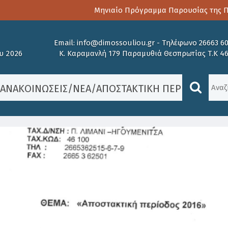
Μηνιαίο Πρόγραμμα Παρουσίας της Παι
Email:
info@dimossouliou.gr
-
Τηλέφωνο 26663 6
υ 2026
Κ. Καραμανλή 179 Παραμυθιά Θεσπρωτίας Τ.Κ 4
/
ΑΝΑΚΟΙΝΏΣΕΙΣ
/
ΝΈΑ
/
ΑΠΟΣΤΑΚΤΙΚΉ ΠΕΡΊΟΔΟΣ 201