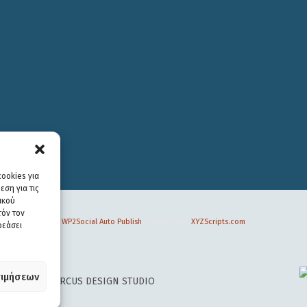
ookies για
ση για τις
ικού
τόν τον
WP2Social Auto Publish
Powered By :
XYZScripts.com
ρεάσει
ιμήσεων
 DESIGN BY
CIRCUS DESIGN STUDIO