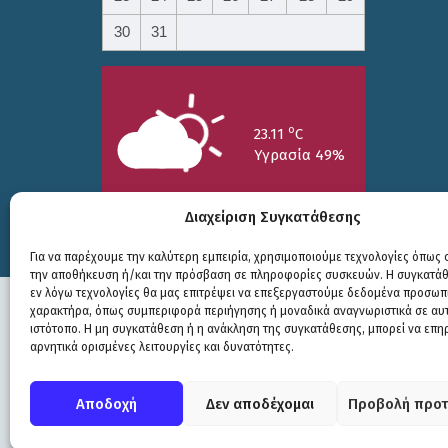
30
31
o
23.11
C
Υγρασία 49%
Διαχείριση Συγκατάθεσης
Για να παρέχουμε την καλύτερη εμπειρία, χρησιμοποιούμε τεχνολογίες όπως c
την αποθήκευση ή/και την πρόσβαση σε πληροφορίες συσκευών. Η συγκατάθε
25/7
26/7
27/7
εν λόγω τεχνολογίες θα μας επιτρέψει να επεξεργαστούμε δεδομένα προσωπ
o
o
o
15.73
C
17.99
C
20.94
C
χαρακτήρα, όπως συμπεριφορά περιήγησης ή μοναδικά αναγνωριστικά σε αυ
ιστότοπο. Η μη συγκατάθεση ή η ανάκληση της συγκατάθεσης, μπορεί να επη
αρνητικά ορισμένες λειτουργίες και δυνατότητες.
Πολιτική Προστασίας
|
Δήλωση Προσβασιμότητας
© COPYRIGHT ΔΗΜΟΣ ΣΟΥΛΙΟΥ 2026
Αποδοχή
Δεν αποδέχομαι
Προβολή προτ
WEB DEVELOPMENT BY
ΕΓΚΡΙΤΟΣ GROUP
| GRAPHICS