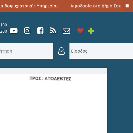
δοψυχιατρικής Υπηρεσίας
Αιμοδοσία στο Δήμο Σουλίου
0100
6200
6
Είσοδος