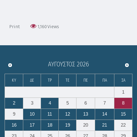
Print
1,160
Views
ΑΎΓΟΥΣΤΟΣ
2026
ΚΥ
ΔΕ
ΤΡ
ΤΕ
ΠΕ
ΠΑ
ΣΑ
1
2
3
4
5
6
7
8
9
10
11
12
13
14
15
16
17
18
19
20
21
22
23
24
25
26
27
28
29