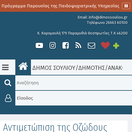
 Πρόγραμμα Παρουσίας της Παιδοψυχιατρικής Υπηρεσίας
Α
Email:
info@dimossouliou.gr
Τηλέφωνο 26663 60100
Κ. Καραμανλή 179 Παραμυθιά Θεσπρωτίας Τ.Κ 46200
ΔΗΜΟΣ ΣΟΥΛΙΟΥ
/
ΔΗΜΟΤΗΣ
/
ΑΝΑΚΟΙΝ
Είσοδος
Αντιμετώπιση της Οζώδους