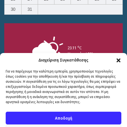
30
31
o
23.11
C
Υγρασία 49%
Διαχείριση Συγκατάθεσης
Για να παρέχουμε την καλύτερη εμπειρία, χρησιμοποιούμε τεχνολογίες
όπως cookies για την αποθήκευση ή/και την πρόσβαση σε πληροφορίες
συσκευών. Η συγκατάθεση για τις εν λόγω τεχνολογίες θα μας επιτρέψει να
επεξεργαστούμε δεδομένα προσωπικού χαρακτήρα, όπως συμπεριφορά
περιήγησης ή μοναδικά αναγνωριστικά σε αυτόν τον ιστότοπο. Η μη
25/7
26/7
27/7
συγκατάθεση ή η ανάκληση της συγκατάθεσης, μπορεί να επηρεάσει
o
o
o
15.73
C
17.99
C
20.94
C
αρνητικά ορισμένες λειτουργίες και δυνατότητες.
WP2Social Auto Publish
Powered By :
XYZScripts.com
Πολιτική Προστασίας
|
Δήλωση Προσβασιμότητας
© COPYRIGHT ΔΗΜΟΣ ΣΟΥΛΙΟΥ 2026
Αποδοχή
WEB DEVELOPMENT BY
ΕΓΚΡΙΤΟΣ GROUP
| GRAPHICS DESIGN BY
CIRCUS DESIGN STUDIO