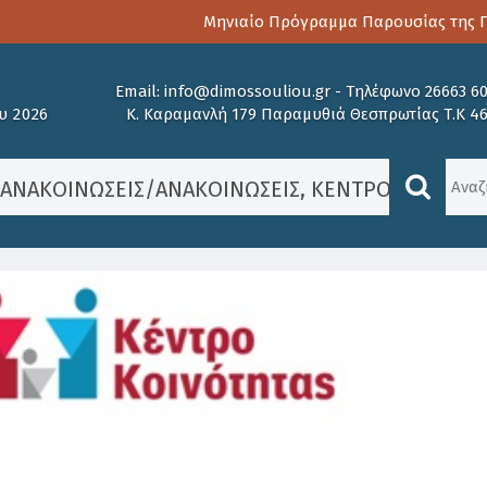
Μηνιαίο Πρόγραμμα Παρουσίας της Παι
Email:
info@dimossouliou.gr
-
Τηλέφωνο 26663 6
υ 2026
Κ. Καραμανλή 179 Παραμυθιά Θεσπρωτίας Τ.Κ 4
/
ΑΝΑΚΟΙΝΏΣΕΙΣ
/
ΑΝΑΚΟΙΝΏΣΕΙΣ
,
ΚΕΝΤΡΟ ΚΟΙΝΟΤΗ