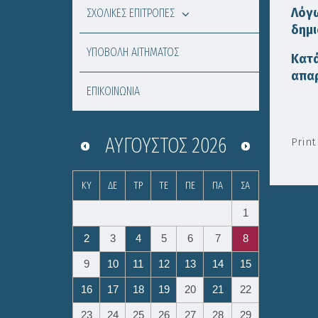
Λόγ
ΣΧΟΛΙΚΕΣ ΕΠΙΤΡΟΠΕΣ
δημι
ΥΠΟΒΟΛΗ ΑΙΤΗΜΑΤΟΣ
Κατά
απαρ
ΕΠΙΚΟΙΝΩΝΙΑ
ΑΎΓΟΥΣΤΟΣ
2026
Print
ΚΥ
ΔΕ
ΤΡ
ΤΕ
ΠΕ
ΠΑ
ΣΑ
1
2
3
4
5
6
7
8
9
10
11
12
13
14
15
16
17
18
19
20
21
22
23
24
25
26
27
28
29