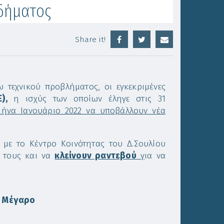
δήματος
Share it!
 τεχνικού προβλήματος, οι εγκεκριμένες
),
η ισχύς των οποίων έληγε στις 31
μήνα Ιανουάριο 2022 να υποβάλλουν νέα
 με το Κέντρο Κοινότητας του Δ.Σουλίου
ς τους και να
κλείνουν ραντεβού
γ
ια να
ό Μέγαρο