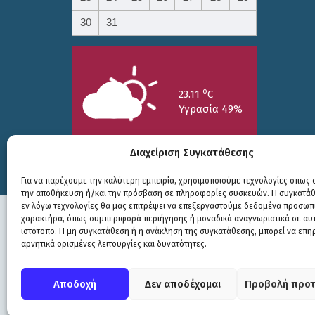
30
31
o
23.11
C
Υγρασία 49%
Διαχείριση Συγκατάθεσης
Για να παρέχουμε την καλύτερη εμπειρία, χρησιμοποιούμε τεχνολογίες όπως c
την αποθήκευση ή/και την πρόσβαση σε πληροφορίες συσκευών. Η συγκατάθε
25/7
26/7
27/7
εν λόγω τεχνολογίες θα μας επιτρέψει να επεξεργαστούμε δεδομένα προσωπ
o
o
o
15.73
C
17.99
C
20.94
C
χαρακτήρα, όπως συμπεριφορά περιήγησης ή μοναδικά αναγνωριστικά σε αυ
ιστότοπο. Η μη συγκατάθεση ή η ανάκληση της συγκατάθεσης, μπορεί να επη
αρνητικά ορισμένες λειτουργίες και δυνατότητες.
Πολιτική Προστασίας
|
Δήλωση Προσβασιμότητας
© COPYRIGHT ΔΗΜΟΣ ΣΟΥΛΙΟΥ 2026
Αποδοχή
Δεν αποδέχομαι
Προβολή προτ
WEB DEVELOPMENT BY
ΕΓΚΡΙΤΟΣ GROUP
| GRAPHICS