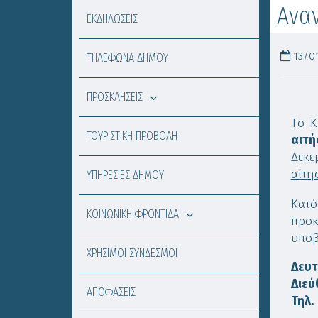
Ανα
ΕΚΔΗΛΩΣΕΙΣ
13/01
ΤΗΛΕΦΩΝΑ ΔΗΜΟΥ
ΠΡΟΣΚΛΗΣΕΙΣ
Tο Κ
ΤΟΥΡΙΣΤΙΚΗ ΠΡΟΒΟΛΗ
αιτ
Δεκε
αίτη
ΥΠΗΡΕΣΙΕΣ ΔΗΜΟΥ
Κατό
ΚΟΙΝΩΝΙΚΗ ΦΡΟΝΤΙΔΑ
προκ
υποβ
ΧΡΗΣΙΜΟΙ ΣΥΝΔΕΣΜΟΙ
Δευτ
Διεύ
ΑΠΟΦΑΣΕΙΣ
Τηλ.