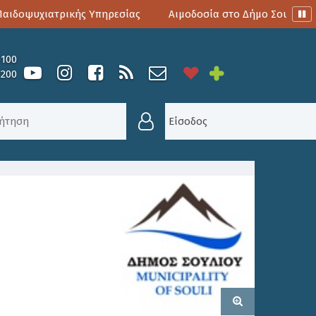
δοψυχιατρικής Υπηρεσίας
Αιμοδοσία στο Δήμο Σουλίου
0100
6200
ΤΑΣ
,
ΝΈΑ
/
ΑΝΑΝΈΩΣΗ ΕΛΆΧΙΣΤΟΥ ΕΓΓΥΗΜΈΝΟΥ ΕΙ
Είσοδος