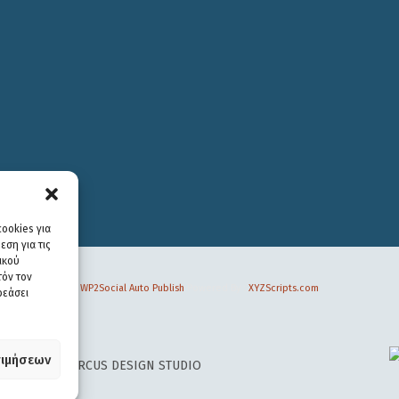
ookies για
ση για τις
ικού
τόν τον
WP2Social Auto Publish
Powered By :
XYZScripts.com
ρεάσει
ιμήσεων
 DESIGN BY
CIRCUS DESIGN STUDIO