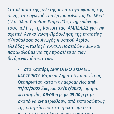
Στα πλαίσια της μελέτης κτηματογράφησης της
ζώνης του αγωγού του έργου «Αγωγός
EastMed
(
‶
EastMed
Pipeline
Project
‶
)», ενημερώνουμε
τους πολίτες της Κοινότητας ΑΜΠΕΛΙΑΣ για την
σχετική Ανακοίνωση-Πρόσκληση της εταιρείας
«Υποθαλάσσιος Αγωγός Φυσικού Αερίου
Ελλάδος –Ιταλίας/ Υ.Α.Φ.Α Ποσειδών Α.Ε.» και
παρακαλούμε για την προσέλευση των
θιγόμενων ιδιοκτητών:
στο Καρτέρι, ΔΗΜΟΤΙΚΟ ΣΧΟΛΕΙΟ
ΚΑΡΤΕΡΙΟΥ, Καρτέρι Δήμου Ηγουμενίτσας
Θεσπρωτίας κατά τις ημερομηνίες
από
11/07/2022 έως και 22/07/2022
, ωράριο
λειτουργίας
09:00 π.μ. με 15:00 μ.μ.
με
σκοπό να ενημερωθούν, από εκπροσώπους
της εταιρείας, για τα προκαταρκτικά