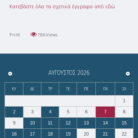
Κατεβάστε όλα τα σχετικά έγγραφα από εδώ.
Print
786
Views
ΑΎΓΟΥΣΤΟΣ
2026
ΚΥ
ΔΕ
ΤΡ
ΤΕ
ΠΕ
ΠΑ
ΣΑ
1
2
3
4
5
6
7
8
9
10
11
12
13
14
15
16
17
18
19
20
21
22