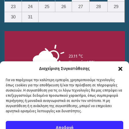
23
24
25
26
27
28
29
30
31
o
23.11
C
Υγρασία 49%
Διαχείριση Συγκατάθεσης
Για να παρέχουμε την καλύτερη εμπειρία, χρησιμοποιούμε τεχνολογίες
όπως cookies για την αποθήκευση ή/και την πρόσβαση σε πληροφορίες
συσκευών. Η συγκατάθεση για τις εν λόγω τεχνολογίες θα μας επιτρέψει να
επεξεργαστούμε δεδομένα προσωπικού χαρακτήρα, όπως συμπεριφορά
περιήγησης ή μοναδικά αναγνωριστικά σε αυτόν τον ιστότοπο. Η μη
25/7
26/7
27/7
συγκατάθεση ή η ανάκληση της συγκατάθεσης, μπορεί να επηρεάσει
o
o
o
15.73
C
17.99
C
20.94
C
αρνητικά ορισμένες λειτουργίες και δυνατότητες.
WP2Social Auto Publish
Powered By :
XYZScripts.com
Πολιτική Προστασίας
|
Δήλωση Προσβασιμότητας
© COPYRIGHT ΔΗΜΟΣ ΣΟΥΛΙΟΥ 2026
Αποδοχή