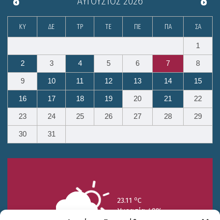
ΑΎΓΟΥΣΤΟΣ
2026
ΚΥ
ΔΕ
ΤΡ
ΤΕ
ΠΕ
ΠΑ
ΣΑ
1
2
3
4
5
6
7
8
9
10
11
12
13
14
15
16
17
18
19
20
21
22
23
24
25
26
27
28
29
30
31
o
23.11
C
Υγρασία 49%