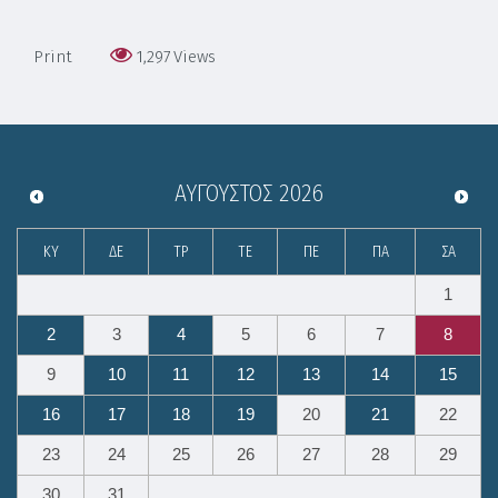
Print
1,297
Views
ΑΎΓΟΥΣΤΟΣ
2026
ΚΥ
ΔΕ
ΤΡ
ΤΕ
ΠΕ
ΠΑ
ΣΑ
1
2
3
4
5
6
7
8
9
10
11
12
13
14
15
16
17
18
19
20
21
22
23
24
25
26
27
28
29
30
31