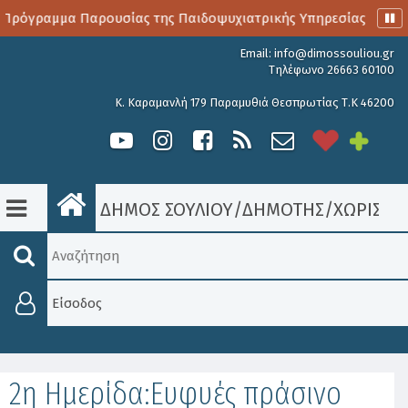
Πρόγραμμα Παρουσίας της Παιδοψυχιατρικής Υπηρεσίας
Α
Email:
info@dimossouliou.gr
Τηλέφωνο 26663 60100
Κ. Καραμανλή 179 Παραμυθιά Θεσπρωτίας Τ.Κ 46200
ΔΗΜΟΣ ΣΟΥΛΙΟΥ
/
ΔΗΜΟΤΗΣ
/
ΧΩΡΊΣ Κ
Είσοδος
2η Ημερίδα:Ευφυές πράσινο