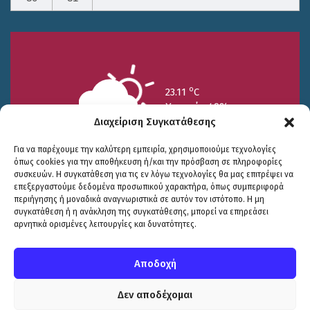
o
23.11
C
Υγρασία 49%
Διαχείριση Συγκατάθεσης
Για να παρέχουμε την καλύτερη εμπειρία, χρησιμοποιούμε τεχνολογίες
όπως cookies για την αποθήκευση ή/και την πρόσβαση σε πληροφορίες
συσκευών. Η συγκατάθεση για τις εν λόγω τεχνολογίες θα μας επιτρέψει να
επεξεργαστούμε δεδομένα προσωπικού χαρακτήρα, όπως συμπεριφορά
περιήγησης ή μοναδικά αναγνωριστικά σε αυτόν τον ιστότοπο. Η μη
25/7
26/7
27/7
συγκατάθεση ή η ανάκληση της συγκατάθεσης, μπορεί να επηρεάσει
o
o
o
15.73
C
17.99
C
20.94
C
αρνητικά ορισμένες λειτουργίες και δυνατότητες.
WP2Social Auto Publish
Powered By :
XYZScripts.com
Πολιτική Προστασίας
|
Δήλωση Προσβασιμότητας
© COPYRIGHT ΔΗΜΟΣ ΣΟΥΛΙΟΥ 2026
Αποδοχή
WEB DEVELOPMENT BY
ΕΓΚΡΙΤΟΣ GROUP
| GRAPHICS DESIGN BY
CIRCUS DESIGN STUDIO
Δεν αποδέχομαι