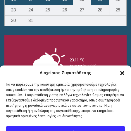
23
24
25
26
27
28
29
30
31
o
23.11
C
Υγρασία 49%
Διαχείριση Συγκατάθεσης
Για να παρέχουμε την καλύτερη εμπειρία, χρησιμοποιούμε τεχνολογίες
όπως cookies για την αποθήκευση ή/και την πρόσβαση σε πληροφορίες
συσκευών. Η συγκατάθεση για τις εν λόγω τεχνολογίες θα μας επιτρέψει να
επεξεργαστούμε δεδομένα προσωπικού χαρακτήρα, όπως συμπεριφορά
περιήγησης ή μοναδικά αναγνωριστικά σε αυτόν τον ιστότοπο. Η μη
25/7
26/7
27/7
συγκατάθεση ή η ανάκληση της συγκατάθεσης, μπορεί να επηρεάσει
o
o
o
15.73
C
17.99
C
20.94
C
αρνητικά ορισμένες λειτουργίες και δυνατότητες.
WP2Social Auto Publish
Powered By :
XYZScripts.com
Πολιτική Προστασίας
|
Δήλωση Προσβασιμότητας
© COPYRIGHT ΔΗΜΟΣ ΣΟΥΛΙΟΥ 2026