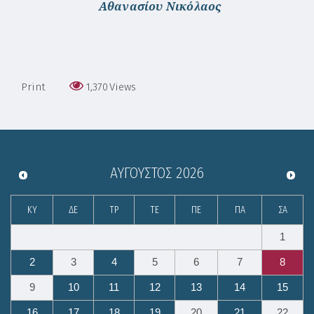
Αθανασίου Νικόλαος
Print
1,370
Views
ΑΎΓΟΥΣΤΟΣ
2026
ΚΥ
ΔΕ
ΤΡ
ΤΕ
ΠΕ
ΠΑ
ΣΑ
1
2
3
4
5
6
7
8
9
10
11
12
13
14
15
16
17
18
19
20
21
22