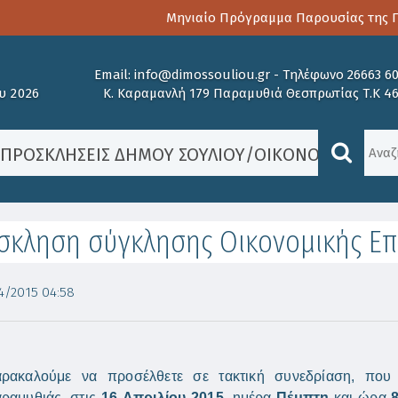
Μηνιαίο Πρόγραμμα Παρουσίας της Παι
Email:
info@dimossouliou.gr
-
Τηλέφωνο 26663 6
υ 2026
Κ. Καραμανλή 179 Παραμυθιά Θεσπρωτίας Τ.Κ 4
/
ΠΡΟΣΚΛΉΣΕΙΣ ΔΉΜΟΥ ΣΟΥΛΊΟΥ
/
ΟΙΚΟΝΟΜΙΚΉ ΕΠ
κληση σύγκλησης Οικονομικής Επι
/2015 04:58
ρακαλούμε να προσέλθετε σε τακτική συνεδρίαση, που 
ραμυθιάς, στις
16
Απριλίου 2015,
ημέρα
Πέμπτη
και ώρα