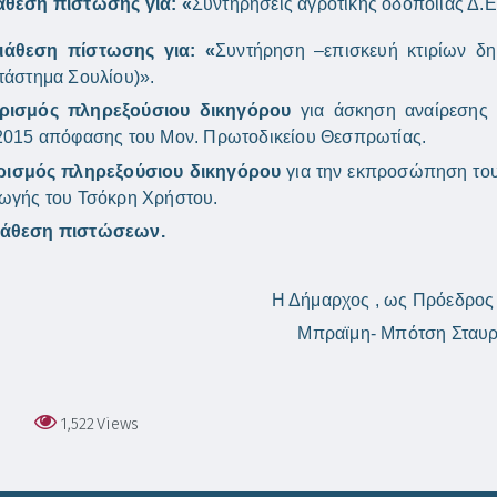
άθεση πίστωσης για: «
Συντηρήσεις αγροτικής οδοποιίας Δ.
ιάθεση πίστωσης για: «
Συντήρηση –επισκευή κτιρίων δη
τάστημα Σουλίου)».
ρισμός πληρεξούσιου δικηγόρου
για άσκηση αναίρεσης 
2015 απόφασης του Μον. Πρωτοδικείου Θεσπρωτίας.
ρισμός πληρεξούσιου δικηγόρου
για την εκπροσώπηση του
ωγής του Τσόκρη Χρήστου.
ιάθεση πιστώσεων.
Η Δήμαρχος , ως Πρόεδρος 
Μπραϊμη- Μπότση Σταυ
1,522
Views