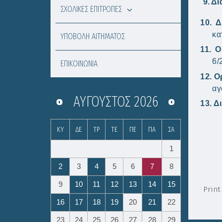
9.
Δι
ΣΧΟΛΙΚΕΣ ΕΠΙΤΡΟΠΕΣ
10.
Δ
κα
ΥΠΟΒΟΛΗ ΑΙΤΗΜΑΤΟΣ
11.
Ο
6/
ΕΠΙΚΟΙΝΩΝΙΑ
12.
Ο
αγ
ΑΎΓΟΥΣΤΟΣ
2026
13.
Δ
ΚΥ
ΔΕ
ΤΡ
ΤΕ
ΠΕ
ΠΑ
ΣΑ
1
2
3
4
5
6
7
8
9
10
11
12
13
14
15
Print
16
17
18
19
20
21
22
23
24
25
26
27
28
29