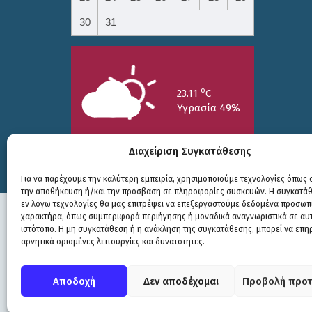
30
31
o
23.11
C
Υγρασία 49%
Διαχείριση Συγκατάθεσης
Για να παρέχουμε την καλύτερη εμπειρία, χρησιμοποιούμε τεχνολογίες όπως c
την αποθήκευση ή/και την πρόσβαση σε πληροφορίες συσκευών. Η συγκατάθε
25/7
26/7
27/7
εν λόγω τεχνολογίες θα μας επιτρέψει να επεξεργαστούμε δεδομένα προσωπ
o
o
o
15.73
C
17.99
C
20.94
C
χαρακτήρα, όπως συμπεριφορά περιήγησης ή μοναδικά αναγνωριστικά σε αυ
ιστότοπο. Η μη συγκατάθεση ή η ανάκληση της συγκατάθεσης, μπορεί να επη
αρνητικά ορισμένες λειτουργίες και δυνατότητες.
Πολιτική Προστασίας
|
Δήλωση Προσβασιμότητας
© COPYRIGHT ΔΗΜΟΣ ΣΟΥΛΙΟΥ 2026
Αποδοχή
Δεν αποδέχομαι
Προβολή προτ
WEB DEVELOPMENT BY
ΕΓΚΡΙΤΟΣ GROUP
| GRAPHICS