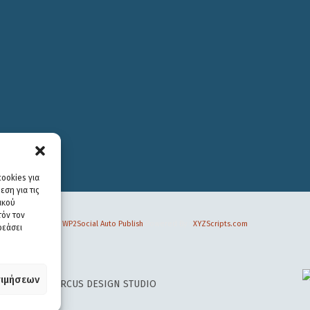
ookies για
ση για τις
ικού
τόν τον
WP2Social Auto Publish
Powered By :
XYZScripts.com
ρεάσει
ιμήσεων
 DESIGN BY
CIRCUS DESIGN STUDIO