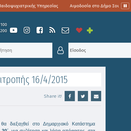
δοψυχιατρικής Υπηρεσίας
Αιμοδοσία στο Δήμο Σουλίου
0100
6200
ΙΤΡΟΠΉ
/
ΠΡΌΣΚΛΗΣΗ ΣΎΓΚΛΗΣΗΣ ΟΙΚΟΝΟΜΙΚΉΣ ΕΠ
Είσοδος
τροπής 16/4/2015
Share it!
θα διεξαχθεί στο Δημαρχιακό Κατάστημα
8.30΄,
για συζήτηση και λήψη απόφασης, στα