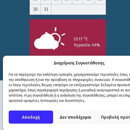
30
31
o
23.11
C
Υγρασία 49%
Διαχείριση Συγκατάθεσης
Για να παρέχουμε την καλύτερη εμπειρία, χρησιμοποιούμε τεχνολογίες όπως c
την αποθήκευση ή/και την πρόσβαση σε πληροφορίες συσκευών. Η συγκατάθε
25/7
26/7
27/7
εν λόγω τεχνολογίες θα μας επιτρέψει να επεξεργαστούμε δεδομένα προσωπ
o
o
o
15.73
C
17.99
C
20.94
C
χαρακτήρα, όπως συμπεριφορά περιήγησης ή μοναδικά αναγνωριστικά σε αυ
ιστότοπο. Η μη συγκατάθεση ή η ανάκληση της συγκατάθεσης, μπορεί να επη
αρνητικά ορισμένες λειτουργίες και δυνατότητες.
Πολιτική Προστασίας
|
Δήλωση Προσβασιμότητας
© COPYRIGHT ΔΗΜΟΣ ΣΟΥΛΙΟΥ 2026
Αποδοχή
Δεν αποδέχομαι
Προβολή προτ
WEB DEVELOPMENT BY
ΕΓΚΡΙΤΟΣ GROUP
| GRAPHICS