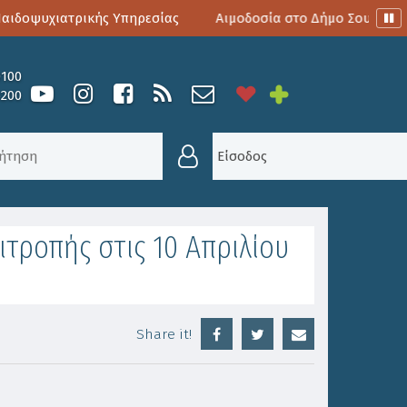
ιδοψυχιατρικής Υπηρεσίας
Αιμοδοσία στο Δήμο Σουλίου
0100
6200
ΙΤΡΟΠΉ
/
ΠΡΌΣΚΛΗΣΗ ΣΎΓΚΛΗΣΗΣ ΟΙΚΟΝΟΜΙΚΉΣ ΕΠΙ
Είσοδος
τροπής στις 10 Απριλίου
Share it!