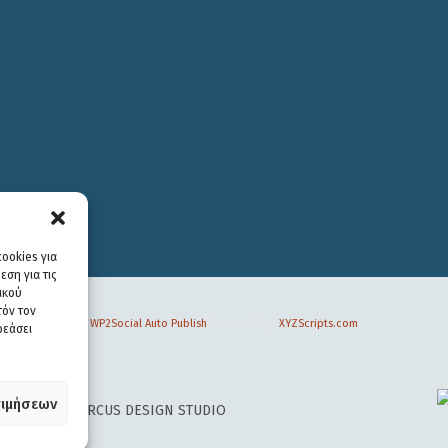
ookies για
ση για τις
ικού
τόν τον
WP2Social Auto Publish
Powered By :
XYZScripts.com
ρεάσει
ιμήσεων
 DESIGN BY
CIRCUS DESIGN STUDIO