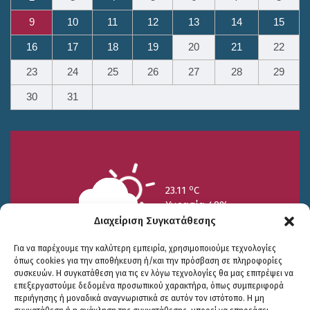
9
10
11
12
13
14
15
16
17
18
19
20
21
22
23
24
25
26
27
28
29
30
31
o
23.11
C
Υγρασία 49%
Διαχείριση Συγκατάθεσης
Για να παρέχουμε την καλύτερη εμπειρία, χρησιμοποιούμε τεχνολογίες
όπως cookies για την αποθήκευση ή/και την πρόσβαση σε πληροφορίες
συσκευών. Η συγκατάθεση για τις εν λόγω τεχνολογίες θα μας επιτρέψει να
επεξεργαστούμε δεδομένα προσωπικού χαρακτήρα, όπως συμπεριφορά
περιήγησης ή μοναδικά αναγνωριστικά σε αυτόν τον ιστότοπο. Η μη
25/7
26/7
27/7