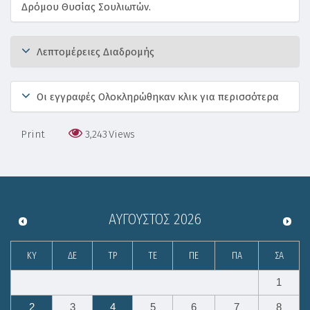
Δρόμου Θυσίας Σουλιωτών.
Λεπτομέρειες Διαδρομής
Οι εγγραφές Ολοκληρώθηκαν κλικ για περισσότερα
Print
3,243
Views
ΑΎΓΟΥΣΤΟΣ
2026
ΚΥ
ΔΕ
ΤΡ
ΤΕ
ΠΕ
ΠΑ
ΣΑ
1
2
3
4
5
6
7
8